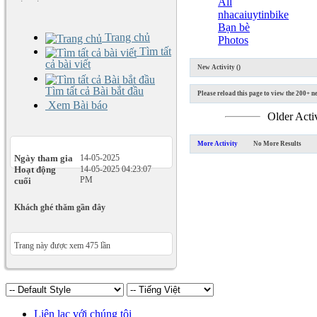
All
nhacaiuytinbike
Bạn bè
Trang chủ
Photos
Tìm tất
cả bài viết
New Activity (
)
Tìm tất cả Bài bắt đầu
Please reload this page to view the 200+ ne
Xem Bài báo
Older Acti
More Activity
No More Results
Ngày tham gia
14-05-2025
Hoạt động
14-05-2025
04:23:07
PM
cuối
Khách ghé thăm gần đây
Trang này được xem 475 lần
Liên lạc với chúng tôi