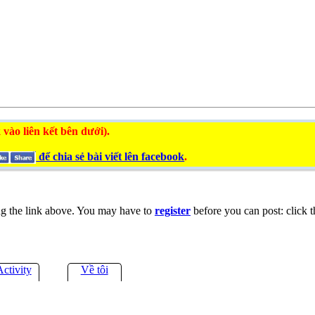
 vào liên kết bên dưới).
để chia sẻ bài viết lên facebook
.
ng the link above. You may have to
register
before you can post: click t
Activity
Về tôi