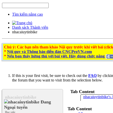
Tìm kiếm nâng cao
Danh sách Thành viên
nhacaiuytinbike
Chú ý
: Các bạn nên tham khảo Nội quy trước khi viết bài (click
*
Nội quy và Thông báo diễn đàn CNCProVN.com
*
Nếu bạn thấy hứng thú với bài viết. Hãy dùng chức năng
If this is your first visit, be sure to check out the
FAQ
by clicki
the forum that you want to visit from the selection below.
Tab Content
nhacaiuytinbike's 
nhacaiuytinbike
Tab Content
Học việc