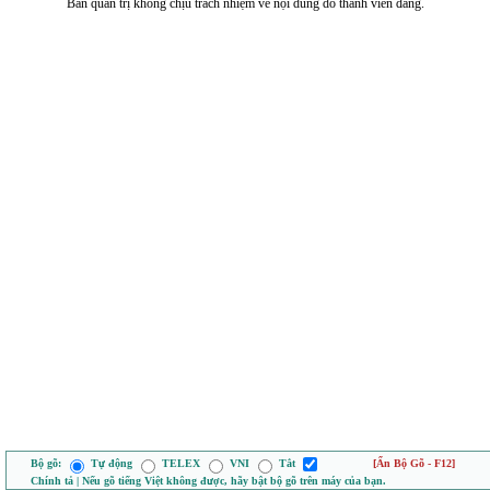
Ban quản trị không chịu trách nhiệm về nội dung do thành viên đăng.
Bộ gõ:
Tự động
TELEX
VNI
Tắt
[Ẩn Bộ Gõ - F12]
Chính tả | Nếu gõ tiếng Việt không được, hãy bật bộ gõ trên máy của bạn.