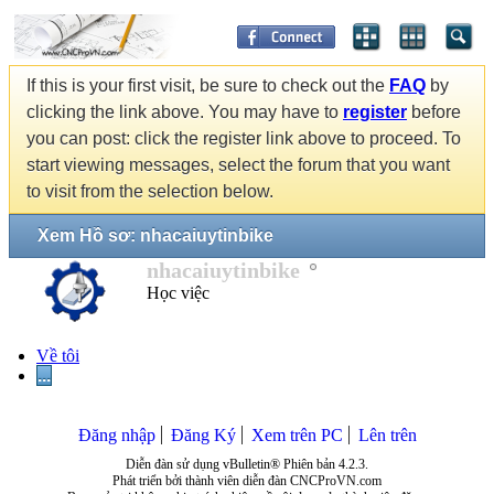
If this is your first visit, be sure to check out the
FAQ
by
clicking the link above. You may have to
register
before
you can post: click the register link above to proceed. To
start viewing messages, select the forum that you want
to visit from the selection below.
Xem Hồ sơ: nhacaiuytinbike
nhacaiuytinbike
Học việc
Về tôi
...
Đăng nhập
Đăng Ký
Xem trên PC
Lên trên
Diễn đàn sử dụng vBulletin® Phiên bản 4.2.3.
Phát triển bởi thành viên diễn đàn CNCProVN.com