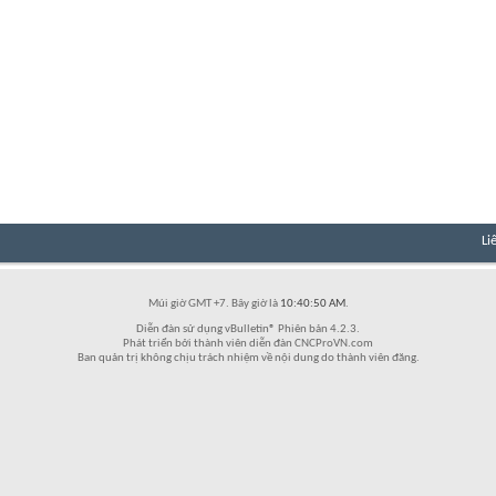
Li
Múi giờ GMT +7. Bây giờ là
10:40:50 AM
.
Diễn đàn sử dụng vBulletin® Phiên bản 4.2.3.
Phát triển bởi thành viên diễn đàn CNCProVN.com
Ban quản trị không chịu trách nhiệm về nội dung do thành viên đăng.