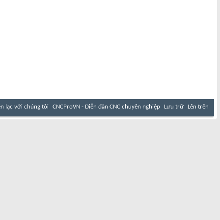
ên lạc với chúng tôi
CNCProVN - Diễn đàn CNC chuyên nghiệp
Lưu trữ
Lên trên