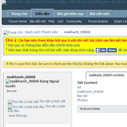
Trang chủ
Diễn đàn
Bài gửi hôm nay
Bài viết mới
Forum Home
Bài viết mới
FAQ
Lịch
Community
Forum Actions
Quick Li
Danh sách Thành viên
maikhanh_00606
Chú ý
: Các bạn nên tham khảo Nội quy trước khi viết bài (click vào liên kết bê
*
Nội quy và Thông báo diễn đàn CNCProVN.com
*
Nếu bạn thấy hứng thú với bài viết. Hãy dùng chức năng
để chi
If this is your first visit, be sure to check out the
FAQ
by clicking the link above. You ma
maikhanh_00606's Activity
maikhanh_00606
Tab Content
All
Banned
maikhanh_00606
Bạn bè
Photos
Tìm tất cả bài viết
Tìm tất cả Bài
No Recent Activity
bắt đầu
Xem Bài báo