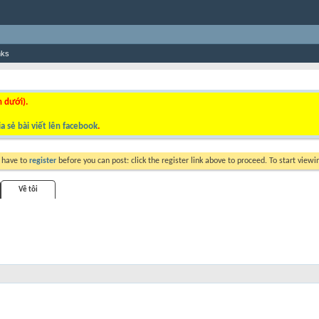
nks
n dưới).
a sẻ bài viết lên facebook
.
y have to
register
before you can post: click the register link above to proceed. To start view
Về tôi