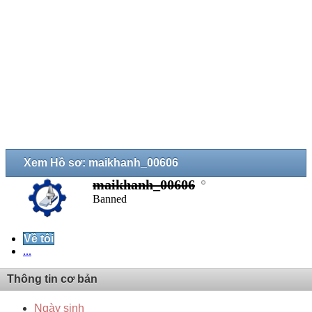
Xem Hồ sơ: maikhanh_00606
maikhanh_00606
Banned
Về tôi
...
Thông tin cơ bản
Ngày sinh