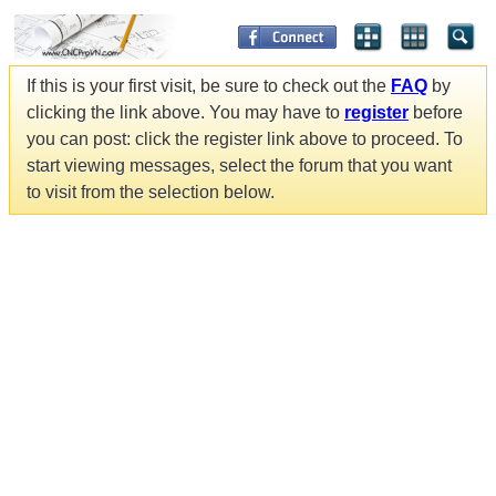
If this is your first visit, be sure to check out the
FAQ
by
clicking the link above. You may have to
register
before
you can post: click the register link above to proceed. To
start viewing messages, select the forum that you want
to visit from the selection below.