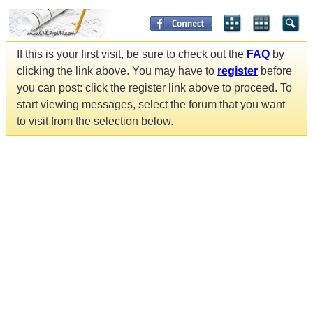
If this is your first visit, be sure to check out the
FAQ
by
clicking the link above. You may have to
register
before
you can post: click the register link above to proceed. To
start viewing messages, select the forum that you want
to visit from the selection below.