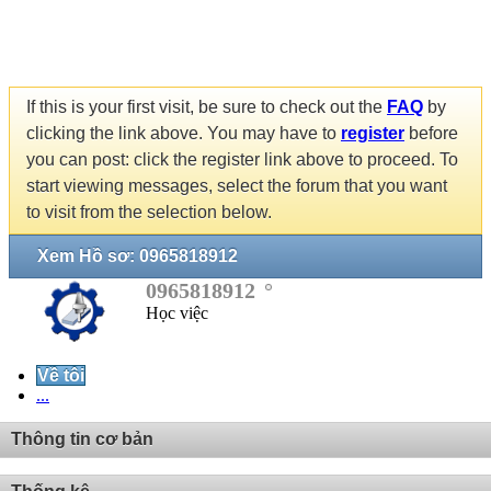
If this is your first visit, be sure to check out the
FAQ
by
clicking the link above. You may have to
register
before
you can post: click the register link above to proceed. To
start viewing messages, select the forum that you want
to visit from the selection below.
Xem Hồ sơ: 0965818912
0965818912
Học việc
Về tôi
...
Thông tin cơ bản