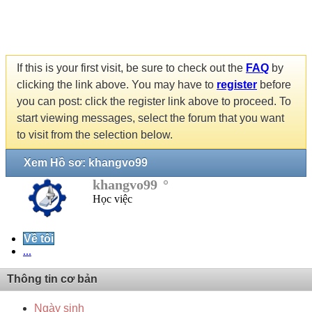
If this is your first visit, be sure to check out the
FAQ
by
clicking the link above. You may have to
register
before
you can post: click the register link above to proceed. To
start viewing messages, select the forum that you want
to visit from the selection below.
Xem Hồ sơ: khangvo99
khangvo99
Học việc
Về tôi
...
Thông tin cơ bản
Ngày sinh