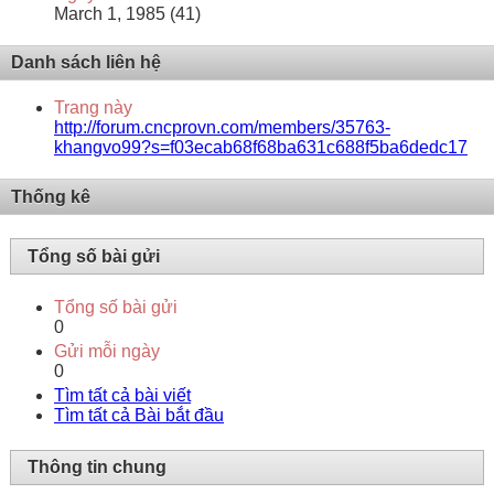
March 1, 1985 (41)
Danh sách liên hệ
Trang này
http://forum.cncprovn.com/members/35763-
khangvo99?s=f03ecab68f68ba631c688f5ba6dedc17
Thống kê
Tổng số bài gửi
Tổng số bài gửi
0
Gửi mỗi ngày
0
Tìm tất cả bài viết
Tìm tất cả Bài bắt đầu
Thông tin chung