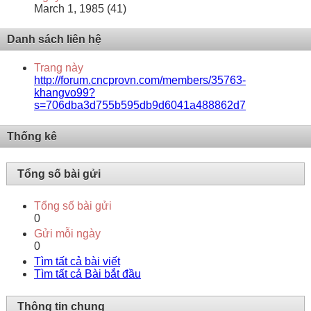
March 1, 1985 (41)
Danh sách liên hệ
Trang này
http://forum.cncprovn.com/members/35763-
khangvo99?
s=706dba3d755b595db9d6041a488862d7
Thống kê
Tổng số bài gửi
Tổng số bài gửi
0
Gửi mỗi ngày
0
Tìm tất cả bài viết
Tìm tất cả Bài bắt đầu
Thông tin chung