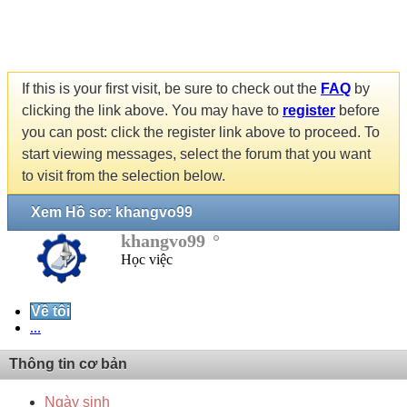
If this is your first visit, be sure to check out the
FAQ
by
clicking the link above. You may have to
register
before
you can post: click the register link above to proceed. To
start viewing messages, select the forum that you want
to visit from the selection below.
Xem Hồ sơ: khangvo99
khangvo99
Học việc
Về tôi
...
Thông tin cơ bản
Ngày sinh