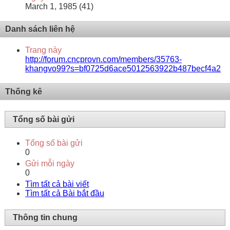
March 1, 1985 (41)
Danh sách liên hệ
Trang này
http://forum.cncprovn.com/members/35763-
khangvo99?s=bf0725d6ace5012563922b487becf4a2
Thống kê
Tổng số bài gửi
Tổng số bài gửi
0
Gửi mỗi ngày
0
Tìm tất cả bài viết
Tìm tất cả Bài bắt đầu
Thông tin chung