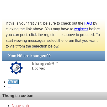
If this is your first visit, be sure to check out the
FAQ
by
clicking the link above. You may have to
register
before
you can post: click the register link above to proceed. To
start viewing messages, select the forum that you want
to visit from the selection below.
Xem Hồ sơ: khangvo99
khangvo99
Học việc
Về tôi
...
Thông tin cơ bản
Ngày sinh