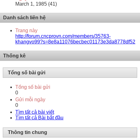
March 1, 1985 (41)
Danh sách liên hệ
Trang này
http://forum.cncprovn.com/members/35763-
khangvo99?s=8e8a11076becbec01173e3da8778df52
Thống kê
Tổng số bài gửi
Tổng số bài gửi
0
Gửi mỗi ngày
0
Tìm tất cả bài viết
Tìm tất cả Bài bắt đầu
Thông tin chung