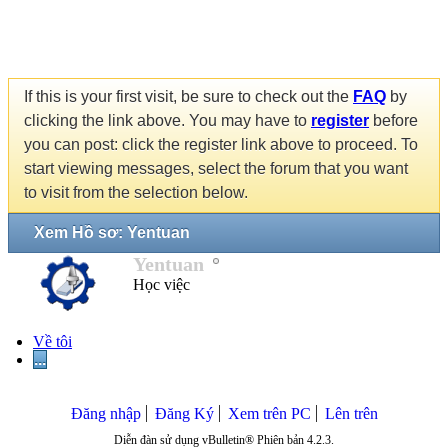
If this is your first visit, be sure to check out the
FAQ
by
clicking the link above. You may have to
register
before
you can post: click the register link above to proceed. To
start viewing messages, select the forum that you want
to visit from the selection below.
Xem Hồ sơ: Yentuan
Yentuan
Học việc
Về tôi
...
Đăng nhập
Đăng Ký
Xem trên PC
Lên trên
Diễn đàn sử dụng vBulletin® Phiên bản 4.2.3.