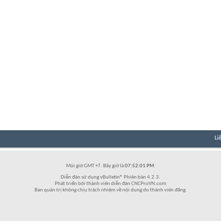
Li
Múi giờ GMT +7. Bây giờ là
07:52:01 PM
.
Diễn đàn sử dụng vBulletin® Phiên bản 4.2.3.
Phát triển bởi thành viên diễn đàn CNCProVN.com
Ban quản trị không chịu trách nhiệm về nội dung do thành viên đăng.