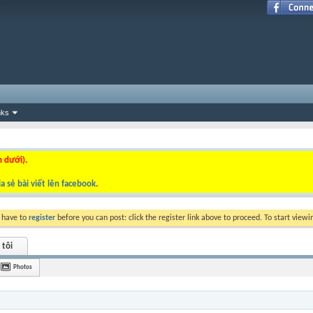
nks
n dưới).
a sẻ bài viết lên facebook
.
y have to
register
before you can post: click the register link above to proceed. To start view
 tôi
Photos