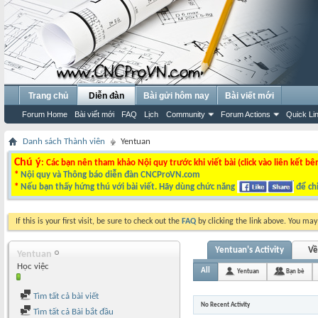
Trang chủ
Diễn đàn
Bài gửi hôm nay
Bài viết mới
Forum Home
Bài viết mới
FAQ
Lịch
Community
Forum Actions
Quick Li
Danh sách Thành viên
Yentuan
Chú ý
: Các bạn nên tham khảo Nội quy trước khi viết bài (click vào liên kết bê
*
Nội quy và Thông báo diễn đàn CNCProVN.com
*
Nếu bạn thấy hứng thú với bài viết. Hãy dùng chức năng
để chi
If this is your first visit, be sure to check out the
FAQ
by clicking the link above. You ma
Yentuan's Activity
Về
Yentuan
Học việc
All
Yentuan
Bạn bè
Tìm tất cả bài viết
No Recent Activity
Tìm tất cả Bài bắt đầu