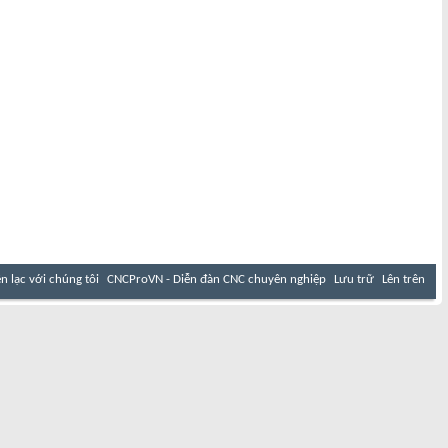
ên lạc với chúng tôi
CNCProVN - Diễn đàn CNC chuyên nghiệp
Lưu trữ
Lên trên