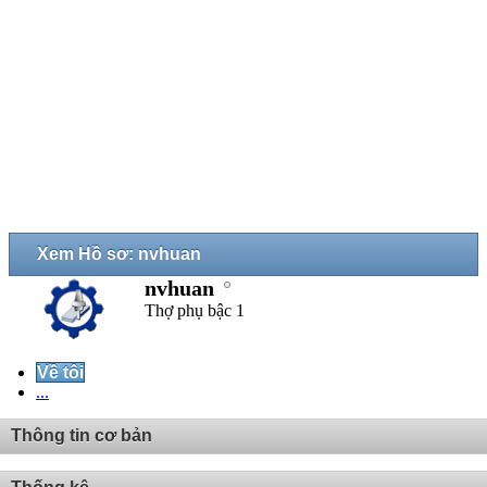
Xem Hồ sơ: nvhuan
nvhuan
Thợ phụ bậc 1
Về tôi
...
Thông tin cơ bản