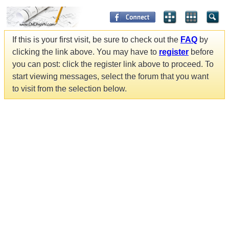
If this is your first visit, be sure to check out the
FAQ
by
clicking the link above. You may have to
register
before
you can post: click the register link above to proceed. To
start viewing messages, select the forum that you want
to visit from the selection below.