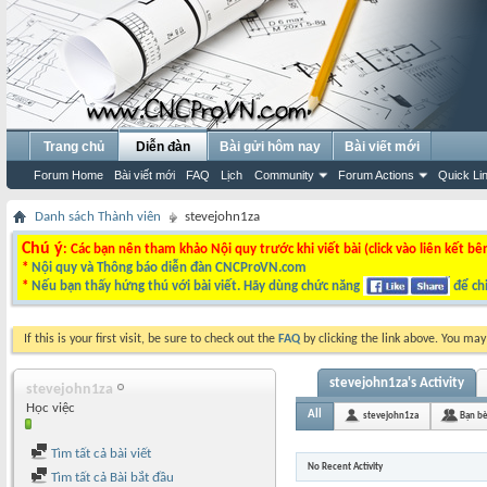
Trang chủ
Diễn đàn
Bài gửi hôm nay
Bài viết mới
Forum Home
Bài viết mới
FAQ
Lịch
Community
Forum Actions
Quick Li
Danh sách Thành viên
stevejohn1za
Chú ý
: Các bạn nên tham khảo Nội quy trước khi viết bài (click vào liên kết bê
*
Nội quy và Thông báo diễn đàn CNCProVN.com
*
Nếu bạn thấy hứng thú với bài viết. Hãy dùng chức năng
để chi
If this is your first visit, be sure to check out the
FAQ
by clicking the link above. You ma
stevejohn1za's Activity
stevejohn1za
Học việc
All
stevejohn1za
Bạn b
Tìm tất cả bài viết
No Recent Activity
Tìm tất cả Bài bắt đầu