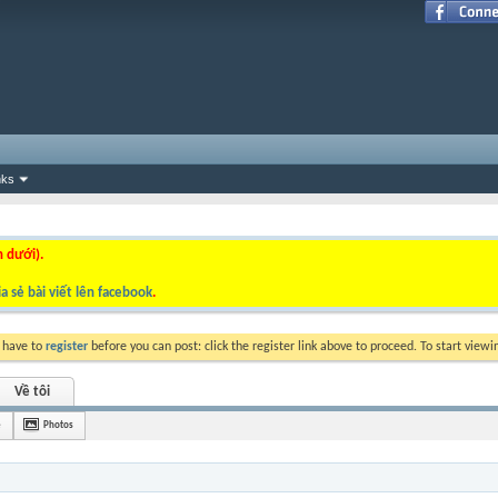
nks
n dưới).
a sẻ bài viết lên facebook
.
y have to
register
before you can post: click the register link above to proceed. To start view
Về tôi
è
Photos