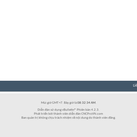
Li
Múi giờ GMT +7. Bây giờ là
08:32:34 AM
.
Diễn đàn sử dụng vBulletin® Phiên bản 4.2.3.
Phát triển bởi thành viên diễn đàn CNCProVN.com
Ban quản trị không chịu trách nhiệm về nội dung do thành viên đăng.