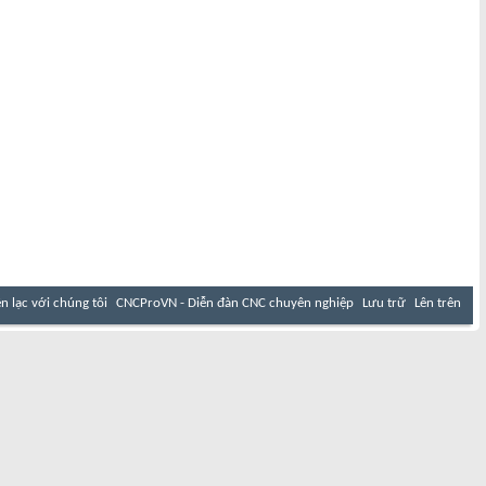
ên lạc với chúng tôi
CNCProVN - Diễn đàn CNC chuyên nghiệp
Lưu trữ
Lên trên