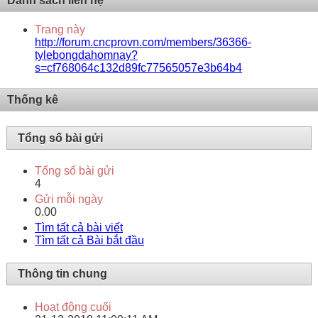
Danh sách liên hệ
Trang này
http://forum.cncprovn.com/members/36366-
tylebongdahomnay?
s=cf768064c132d89fc77565057e3b64b4
Thống kê
Tổng số bài gửi
Tổng số bài gửi
4
Gửi mỗi ngày
0.00
Tìm tất cả bài viết
Tìm tất cả Bài bắt đầu
Thông tin chung
Hoạt động cuối