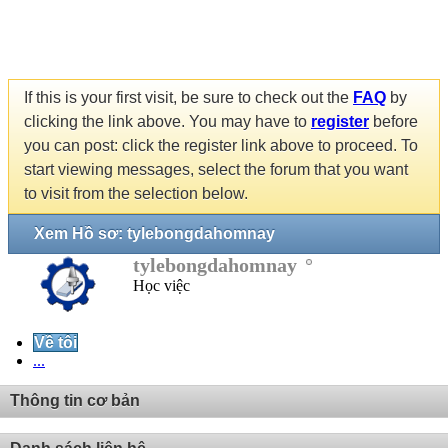
If this is your first visit, be sure to check out the
FAQ
by
clicking the link above. You may have to
register
before
you can post: click the register link above to proceed. To
start viewing messages, select the forum that you want
to visit from the selection below.
Xem Hồ sơ: tylebongdahomnay
tylebongdahomnay
Học việc
Về tôi
...
Thông tin cơ bản