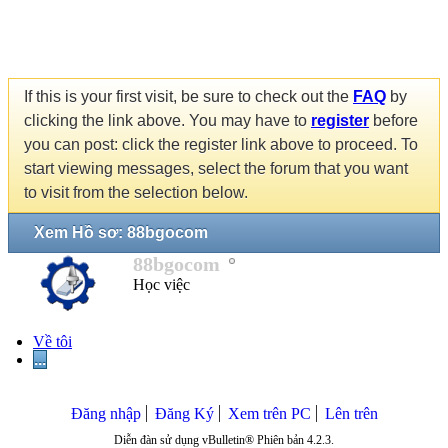
If this is your first visit, be sure to check out the
FAQ
by
clicking the link above. You may have to
register
before
you can post: click the register link above to proceed. To
start viewing messages, select the forum that you want
to visit from the selection below.
Xem Hồ sơ: 88bgocom
88bgocom
Học việc
Về tôi
...
Đăng nhập
Đăng Ký
Xem trên PC
Lên trên
Diễn đàn sử dụng vBulletin® Phiên bản 4.2.3.