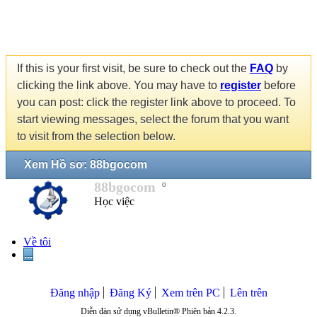
If this is your first visit, be sure to check out the
FAQ
by
clicking the link above. You may have to
register
before
you can post: click the register link above to proceed. To
start viewing messages, select the forum that you want
to visit from the selection below.
Xem Hồ sơ: 88bgocom
88bgocom
Học việc
Về tôi
...
Đăng nhập
Đăng Ký
Xem trên PC
Lên trên
Diễn đàn sử dụng vBulletin® Phiên bản 4.2.3.