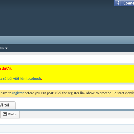
nks
n dưới).
a sẻ bài viết lên facebook
.
y have to
register
before you can post: click the register link above to proceed. To start view
Về tôi
Photos