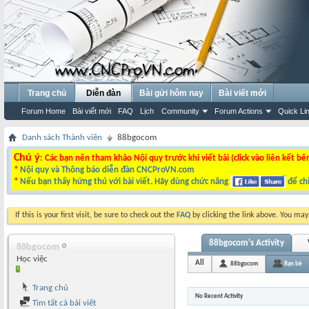
Trang chủ
Diễn đàn
Bài gửi hôm nay
Bài viết mới
Forum Home
Bài viết mới
FAQ
Lịch
Community
Forum Actions
Quick Li
Danh sách Thành viên
88bgocom
Chú ý
: Các bạn nên tham khảo Nội quy trước khi viết bài (click vào liên kết bê
*
Nội quy và Thông báo diễn đàn CNCProVN.com
*
Nếu bạn thấy hứng thú với bài viết. Hãy dùng chức năng
để chi
If this is your first visit, be sure to check out the
FAQ
by clicking the link above. You ma
88bgocom's Activity
88bgocom
Học việc
All
88bgocom
Bạn bè
Trang chủ
No Recent Activity
Tìm tất cả bài viết