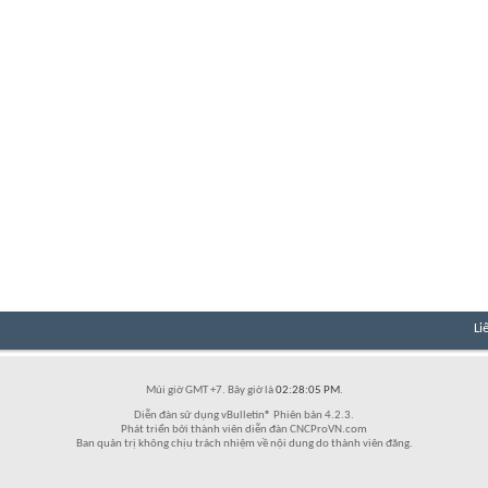
Li
Múi giờ GMT +7. Bây giờ là
02:28:05 PM
.
Diễn đàn sử dụng vBulletin® Phiên bản 4.2.3.
Phát triển bởi thành viên diễn đàn CNCProVN.com
Ban quản trị không chịu trách nhiệm về nội dung do thành viên đăng.