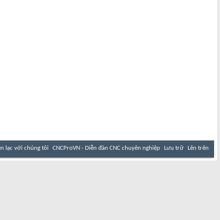
ên lạc với chúng tôi
CNCProVN - Diễn đàn CNC chuyên nghiệp
Lưu trữ
Lên trên