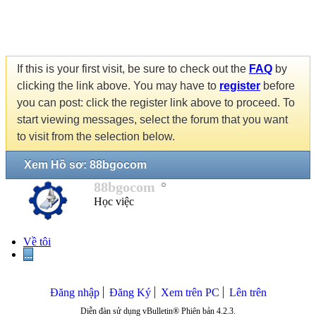
If this is your first visit, be sure to check out the
FAQ
by
clicking the link above. You may have to
register
before
you can post: click the register link above to proceed. To
start viewing messages, select the forum that you want
to visit from the selection below.
Xem Hồ sơ: 88bgocom
88bgocom
Học việc
Về tôi
...
Đăng nhập
Đăng Ký
Xem trên PC
Lên trên
Diễn đàn sử dụng vBulletin® Phiên bản 4.2.3.