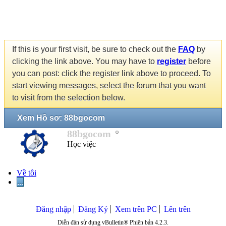
If this is your first visit, be sure to check out the
FAQ
by
clicking the link above. You may have to
register
before
you can post: click the register link above to proceed. To
start viewing messages, select the forum that you want
to visit from the selection below.
Xem Hồ sơ: 88bgocom
88bgocom
Học việc
Về tôi
...
Đăng nhập
Đăng Ký
Xem trên PC
Lên trên
Diễn đàn sử dụng vBulletin® Phiên bản 4.2.3.