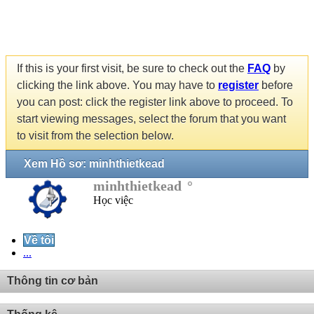
If this is your first visit, be sure to check out the
FAQ
by
clicking the link above. You may have to
register
before
you can post: click the register link above to proceed. To
start viewing messages, select the forum that you want
to visit from the selection below.
Xem Hồ sơ: minhthietkead
minhthietkead
Học việc
Về tôi
...
Thông tin cơ bản