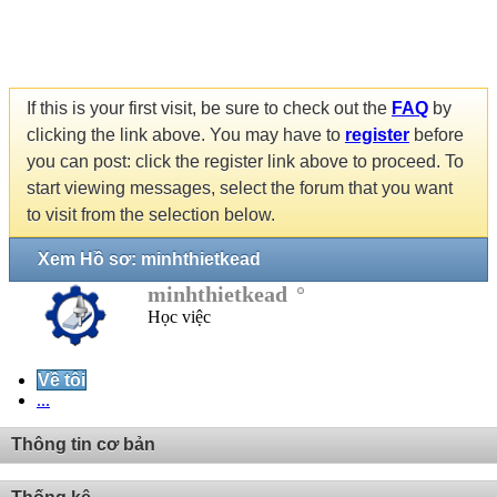
If this is your first visit, be sure to check out the
FAQ
by
clicking the link above. You may have to
register
before
you can post: click the register link above to proceed. To
start viewing messages, select the forum that you want
to visit from the selection below.
Xem Hồ sơ: minhthietkead
minhthietkead
Học việc
Về tôi
...
Thông tin cơ bản