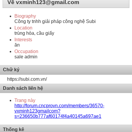
Về vxminh123@gmail.com
Biography
Công ty tnhh giải pháp công nghệ Subi
Location
trùng hòa, cầu giấy
Interests
ăn
Occupation
sale admin
Chữ ký
https://subi.com.vn/
Danh sách liên hệ
Trang này
http://forum.cncprovn.com/members/36570-
vxminh123gmailcom?
s=236650b777af60174f4a40145a697ae1
Thống kê