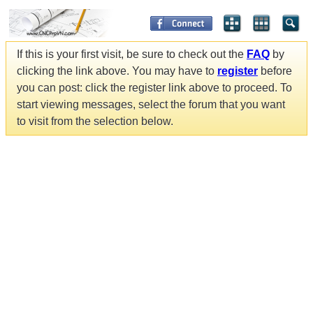
If this is your first visit, be sure to check out the
FAQ
by
clicking the link above. You may have to
register
before
you can post: click the register link above to proceed. To
start viewing messages, select the forum that you want
to visit from the selection below.