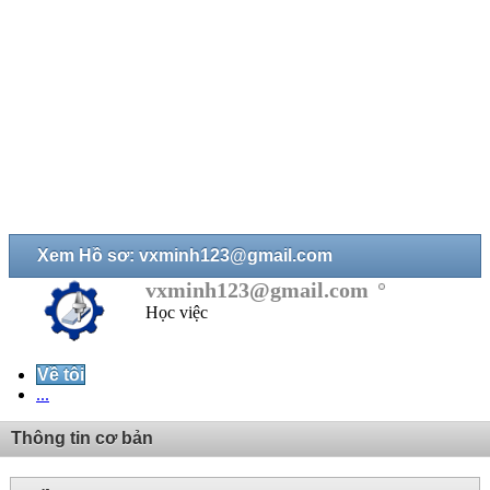
Xem Hồ sơ: vxminh123@gmail.com
vxminh123@gmail.com
Học việc
Về tôi
...
Thông tin cơ bản