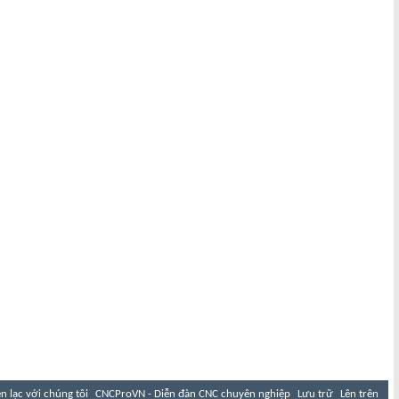
ên lạc với chúng tôi
CNCProVN - Diễn đàn CNC chuyên nghiệp
Lưu trữ
Lên trên