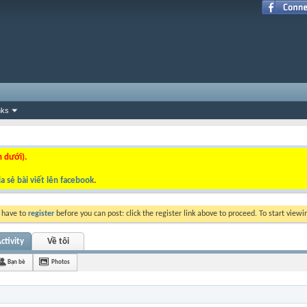
nks
n dưới).
a sẻ bài viết lên facebook
.
y have to
register
before you can post: click the register link above to proceed. To start view
tivity
Về tôi
Bạn bè
Photos