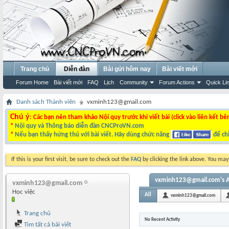
Trang chủ
Diễn đàn
Bài gửi hôm nay
Bài viết mới
Forum Home
Bài viết mới
FAQ
Lịch
Community
Forum Actions
Quick Li
Danh sách Thành viên
vxminh123@gmail.com
Chú ý
: Các bạn nên tham khảo Nội quy trước khi viết bài (click vào liên kết bê
*
Nội quy và Thông báo diễn đàn CNCProVN.com
*
Nếu bạn thấy hứng thú với bài viết. Hãy dùng chức năng
để chi
If this is your first visit, be sure to check out the
FAQ
by clicking the link above. You ma
vxminh123@gmail.com's Ac
vxminh123@gmail.com
Học việc
All
vxminh123@gmail.com
Trang chủ
No Recent Activity
Tìm tất cả bài viết