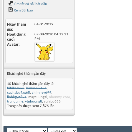
Tìm tất cả Bài bắt đầu
Xem Bài báo
Ngày tham
04-01-2019
gia
Hoạt động
09-08-2020
04:12:21
PM
cuối
Avatar
Khách ghé thăm gần đây
10 khách ghé thăm gần đây là:
bibikaa998
,
bimaahik136
,
cachabu9xx68
,
chimney699
,
linhkgyn891
,
maycuungai
,
nhonmy-com
,
trandanne
,
vtnhuong8
,
yuhiad666
Trang này được xem 7,875 lần