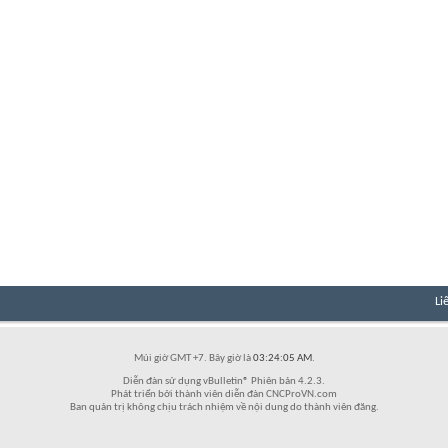
Li
Múi giờ GMT +7. Bây giờ là
03:24:05 AM
.
Diễn đàn sử dụng vBulletin® Phiên bản 4.2.3.
Phát triển bởi thành viên diễn đàn CNCProVN.com
Ban quản trị không chịu trách nhiệm về nội dung do thành viên đăng.