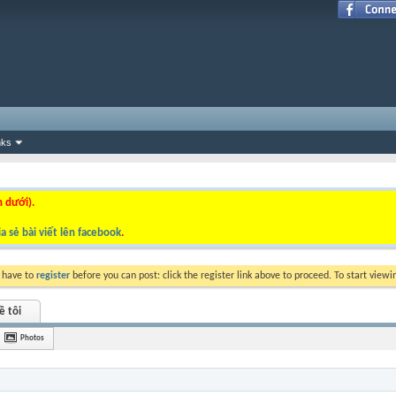
nks
n dưới).
a sẻ bài viết lên facebook
.
y have to
register
before you can post: click the register link above to proceed. To start view
ề tôi
Photos