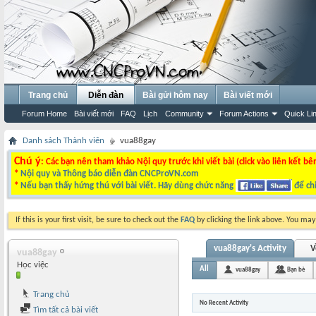
Trang chủ
Diễn đàn
Bài gửi hôm nay
Bài viết mới
Forum Home
Bài viết mới
FAQ
Lịch
Community
Forum Actions
Quick Li
Danh sách Thành viên
vua88gay
Chú ý
: Các bạn nên tham khảo Nội quy trước khi viết bài (click vào liên kết bê
*
Nội quy và Thông báo diễn đàn CNCProVN.com
*
Nếu bạn thấy hứng thú với bài viết. Hãy dùng chức năng
để chi
If this is your first visit, be sure to check out the
FAQ
by clicking the link above. You ma
vua88gay's Activity
V
vua88gay
Học việc
All
vua88gay
Bạn bè
Trang chủ
No Recent Activity
Tìm tất cả bài viết