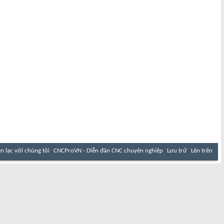
ên lạc với chúng tôi
CNCProVN - Diễn đàn CNC chuyên nghiệp
Lưu trữ
Lên trên