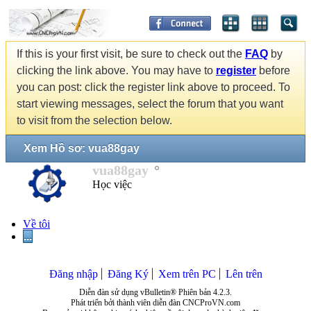
If this is your first visit, be sure to check out the
FAQ
by
clicking the link above. You may have to
register
before
you can post: click the register link above to proceed. To
start viewing messages, select the forum that you want
to visit from the selection below.
Xem Hồ sơ: vua88gay
vua88gay
Học việc
Về tôi
...
Đăng nhập
Đăng Ký
Xem trên PC
Lên trên
Diễn đàn sử dụng vBulletin® Phiên bản 4.2.3.
Phát triển bởi thành viên diễn đàn CNCProVN.com