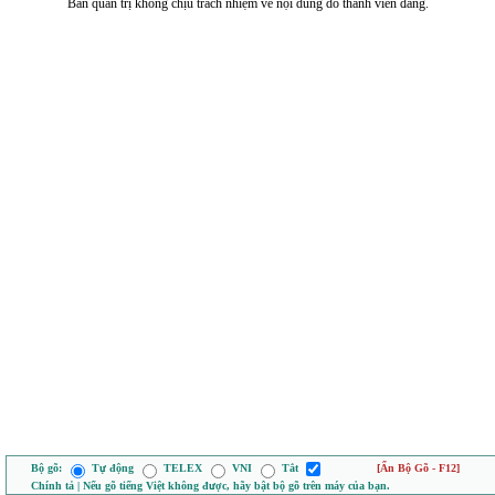
Ban quản trị không chịu trách nhiệm về nội dung do thành viên đăng.
Bộ gõ:
Tự động
TELEX
VNI
Tắt
[Ẩn Bộ Gõ - F12]
Chính tả | Nếu gõ tiếng Việt không được, hãy bật bộ gõ trên máy của bạn.