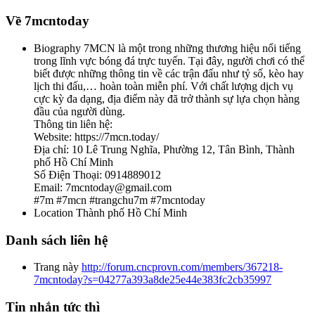
Về 7mcntoday
Biography
7MCN là một trong những thương hiệu nổi tiếng
trong lĩnh vực bóng đá trực tuyến. Tại đây, người chơi có thể
biết được những thông tin về các trận đấu như tỷ số, kèo hay
lịch thi đấu,… hoàn toàn miễn phí. Với chất lượng dịch vụ
cực kỳ đa dạng, địa điểm này đã trở thành sự lựa chọn hàng
đầu của người dùng.
Thông tin liên hệ:
Website: https://7mcn.today/
Địa chỉ: 10 Lê Trung Nghĩa, Phường 12, Tân Bình, Thành
phố Hồ Chí Minh
Số Điện Thoại: 0914889012
Email: 7mcntoday@gmail.com
#7m #7mcn #trangchu7m #7mcntoday
Location
Thành phố Hồ Chí Minh
Danh sách liên hệ
Trang này
http://forum.cncprovn.com/members/367218-
7mcntoday?s=04277a393a8de25e44e383fc2cb35997
Tin nhắn tức thì