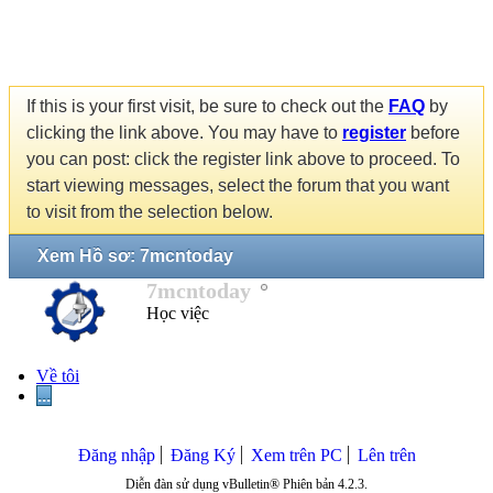
If this is your first visit, be sure to check out the
FAQ
by
clicking the link above. You may have to
register
before
you can post: click the register link above to proceed. To
start viewing messages, select the forum that you want
to visit from the selection below.
Xem Hồ sơ: 7mcntoday
7mcntoday
Học việc
Về tôi
...
Đăng nhập
Đăng Ký
Xem trên PC
Lên trên
Diễn đàn sử dụng vBulletin® Phiên bản 4.2.3.