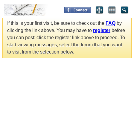
If this is your first visit, be sure to check out the
FAQ
by
clicking the link above. You may have to
register
before
you can post: click the register link above to proceed. To
start viewing messages, select the forum that you want
to visit from the selection below.