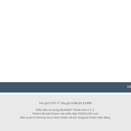
Li
Múi giờ GMT +7. Bây giờ là
06:25:13 PM
.
Diễn đàn sử dụng vBulletin® Phiên bản 4.2.3.
Phát triển bởi thành viên diễn đàn CNCProVN.com
Ban quản trị không chịu trách nhiệm về nội dung do thành viên đăng.