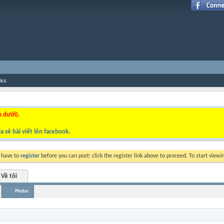
nks
n dưới).
a sẻ bài viết lên facebook
.
y have to
register
before you can post: click the register link above to proceed. To start view
Về tôi
Photos