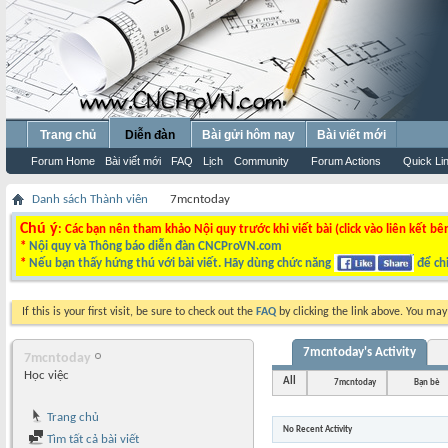
Trang chủ
Diễn đàn
Bài gửi hôm nay
Bài viết mới
Forum Home
Bài viết mới
FAQ
Lịch
Community
Forum Actions
Quick Li
Danh sách Thành viên
7mcntoday
Chú ý
: Các bạn nên tham khảo Nội quy trước khi viết bài (click vào liên kết bê
*
Nội quy và Thông báo diễn đàn CNCProVN.com
*
Nếu bạn thấy hứng thú với bài viết. Hãy dùng chức năng
để chi
If this is your first visit, be sure to check out the
FAQ
by clicking the link above. You ma
7mcntoday's Activity
7mcntoday
Học việc
All
7mcntoday
Bạn bè
Trang chủ
No Recent Activity
Tìm tất cả bài viết