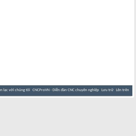
ên lạc với chúng tôi
CNCProVN - Diễn đàn CNC chuyên nghiệp
Lưu trữ
Lên trên