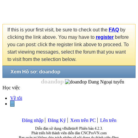
If this is your first visit, be sure to check out the
FAQ
by
clicking the link above. You may have to
register
before
you can post: click the register link above to proceed. To
start viewing messages, select the forum that you want
to visit from the selection below.
Xem Hồ sơ: doanđop
doanđop
Học việc
Về tôi
...
Đăng nhập
Đăng Ký
Xem trên PC
Lên trên
Diễn đàn sử dụng vBulletin® Phiên bản 4.2.3.
Phát triển bởi thành viên diễn đàn CNCProVN.com
Ban quản trị không chịu trách nhiệm về nội dung do thành viên đăng.