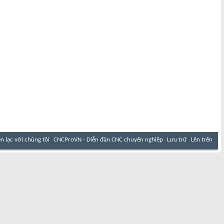
ên lạc với chúng tôi
CNCProVN - Diễn đàn CNC chuyên nghiệp
Lưu trữ
Lên trên