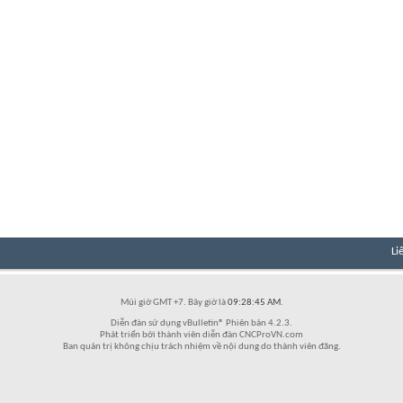
Li
Múi giờ GMT +7. Bây giờ là
09:28:45 AM
.
Diễn đàn sử dụng vBulletin® Phiên bản 4.2.3.
Phát triển bởi thành viên diễn đàn CNCProVN.com
Ban quản trị không chịu trách nhiệm về nội dung do thành viên đăng.