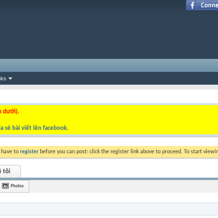
nks
n dưới).
a sẻ bài viết lên facebook
.
y have to
register
before you can post: click the register link above to proceed. To start view
 tôi
Photos