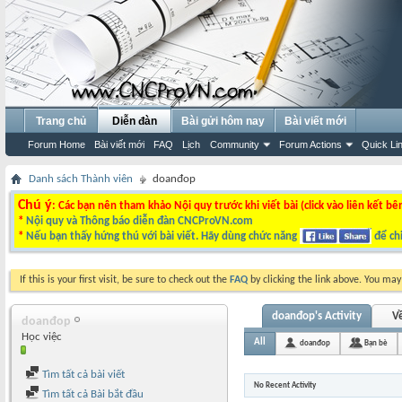
Trang chủ
Diễn đàn
Bài gửi hôm nay
Bài viết mới
Forum Home
Bài viết mới
FAQ
Lịch
Community
Forum Actions
Quick Li
Danh sách Thành viên
doanđop
Chú ý
: Các bạn nên tham khảo Nội quy trước khi viết bài (click vào liên kết bê
*
Nội quy và Thông báo diễn đàn CNCProVN.com
*
Nếu bạn thấy hứng thú với bài viết. Hãy dùng chức năng
để chi
If this is your first visit, be sure to check out the
FAQ
by clicking the link above. You ma
doanđop's Activity
Về
doanđop
Học việc
All
doanđop
Bạn bè
Tìm tất cả bài viết
No Recent Activity
Tìm tất cả Bài bắt đầu