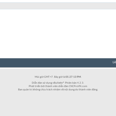
Li
Múi giờ GMT +7. Bây giờ là
05:27:13 PM
.
Diễn đàn sử dụng vBulletin® Phiên bản 4.2.3.
Phát triển bởi thành viên diễn đàn CNCProVN.com
Ban quản trị không chịu trách nhiệm về nội dung do thành viên đăng.