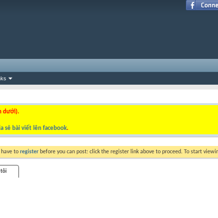
nks
n dưới).
a sẻ bài viết lên facebook
.
y have to
register
before you can post: click the register link above to proceed. To start view
 tôi