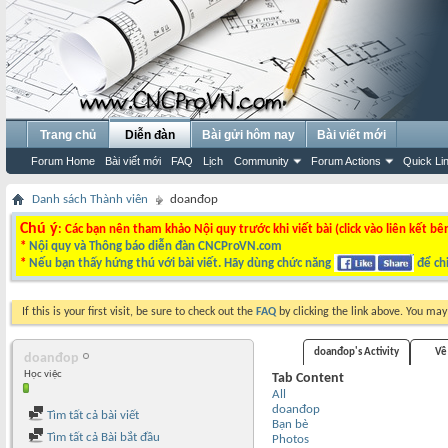
Trang chủ
Diễn đàn
Bài gửi hôm nay
Bài viết mới
Forum Home
Bài viết mới
FAQ
Lịch
Community
Forum Actions
Quick Li
Danh sách Thành viên
doanđop
Chú ý
: Các bạn nên tham khảo Nội quy trước khi viết bài (click vào liên kết bê
*
Nội quy và Thông báo diễn đàn CNCProVN.com
*
Nếu bạn thấy hứng thú với bài viết. Hãy dùng chức năng
để chi
If this is your first visit, be sure to check out the
FAQ
by clicking the link above. You ma
doanđop's Activity
Về
doanđop
Học việc
Tab Content
All
doanđop
Tìm tất cả bài viết
Bạn bè
Tìm tất cả Bài bắt đầu
Photos