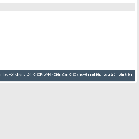
ên lạc với chúng tôi
CNCProVN - Diễn đàn CNC chuyên nghiệp
Lưu trữ
Lên trên