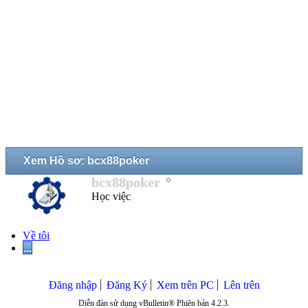
Xem Hồ sơ: bcx88poker
bcx88poker
Học việc
Về tôi
...
Đăng nhập
Đăng Ký
Xem trên PC
Lên trên
Diễn đàn sử dụng vBulletin® Phiên bản 4.2.3.