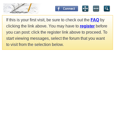
If this is your first visit, be sure to check out the
FAQ
by
clicking the link above. You may have to
register
before
you can post: click the register link above to proceed. To
start viewing messages, select the forum that you want
to visit from the selection below.