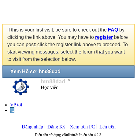
If this is your first visit, be sure to check out the
FAQ
by
clicking the link above. You may have to
register
before
you can post: click the register link above to proceed. To
start viewing messages, select the forum that you want
to visit from the selection below.
Xem Hồ sơ: hm88dad
hm88dad
Học việc
Về tôi
...
Đăng nhập
Đăng Ký
Xem trên PC
Lên trên
Diễn đàn sử dụng vBulletin® Phiên bản 4.2.3.