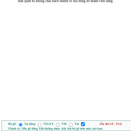
Ban quản trị không chịu trách nhiệm về nội dung do thành viên đăng.
Bộ gõ:
Tự động
TELEX
VNI
Tắt
[Ẩn Bộ Gõ - F12]
Chính tả | Nếu gõ tiếng Việt không được, hãy bật bộ gõ trên máy của bạn.