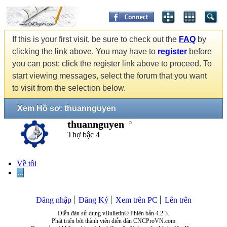
If this is your first visit, be sure to check out the
FAQ
by
clicking the link above. You may have to
register
before
you can post: click the register link above to proceed. To
start viewing messages, select the forum that you want
to visit from the selection below.
Xem Hồ sơ: thuannguyen
thuannguyen
Thợ bậc 4
Về tôi
...
Đăng nhập
Đăng Ký
Xem trên PC
Lên trên
Diễn đàn sử dụng vBulletin® Phiên bản 4.2.3.
Phát triển bởi thành viên diễn đàn CNCProVN.com