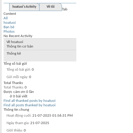
hoatuoi's Activity
Về tôi
Tab
Content
All
hoatuoi
Bạn bè
Photos
No Recent Activity
Về hoatuoi
Thông tin cơ bản
Thống kê
Tổng số bài gửi
Tổng số bài gửi
0
Gửi mỗi ngày
0
Total Thanks
Total Thanks
0
Được cám ơn 0 lần
ở 0 bài viết
Find all thanked posts by hoatuoi
Find all posts thanked by hoatuoi
Thông tin chung
Hoạt động cuối
21-07-2025
01:56:31 PM
Ngày tham gia
21-07-2025
Giới thiệu
0