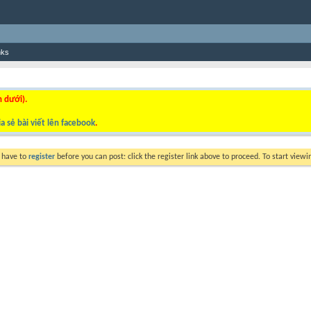
nks
n dưới).
a sẻ bài viết lên facebook
.
y have to
register
before you can post: click the register link above to proceed. To start view