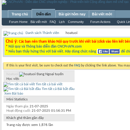
Trang chủ
Diễn đàn
Bài gửi hôm nay
Bài viết mới
Forum Home
Bài viết mới
FAQ
Lịch
Community
Forum Actions
Quick Li
Danh sách Thành viên
hoatuoi
Chú ý
: Các bạn nên tham khảo Nội quy trước khi viết bài (click vào liên kết bê
*
Nội quy và Thông báo diễn đàn CNCProVN.com
*
Nếu bạn thấy hứng thú với bài viết. Hãy dùng chức năng
để chi
If this is your first visit, be sure to check out the
FAQ
by clicking the link above. You ma
hoatuoi
Học việc
Tìm tất cả bài viết
Tìm tất cả Bài bắt đầu
Xem Bài báo
Mini Statistics
Ngày tham gia
21-07-2025
Hoạt động cuối
21-07-2025
01:56:31 PM
Khách ghé thăm gần đây
Trang này được xem 1,876 lần