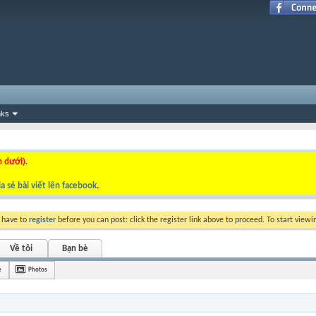
nks
n dưới).
a sẻ bài viết lên facebook
.
y have to
register
before you can post: click the register link above to proceed. To start view
Về tôi
Bạn bè
è
Photos