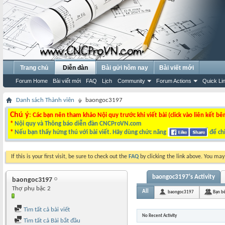
Trang chủ
Diễn đàn
Bài gửi hôm nay
Bài viết mới
Forum Home
Bài viết mới
FAQ
Lịch
Community
Forum Actions
Quick Li
Danh sách Thành viên
baongoc3197
Chú ý
: Các bạn nên tham khảo Nội quy trước khi viết bài (click vào liên kết bê
*
Nội quy và Thông báo diễn đàn CNCProVN.com
*
Nếu bạn thấy hứng thú với bài viết. Hãy dùng chức năng
để chi
If this is your first visit, be sure to check out the
FAQ
by clicking the link above. You ma
baongoc3197's Activity
baongoc3197
Thợ phụ bậc 2
All
baongoc3197
Bạn b
Tìm tất cả bài viết
No Recent Activity
Tìm tất cả Bài bắt đầu