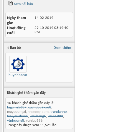
Xem Bài báo
Ngày tham
14-02-2019
gia
Hoạt động
29-10-2019
03:19:40
PM
cuối
1
Bạn bè
Xem thêm
huynhbacan
Khách ghé thăm gần đây
10 khách ghé thăm gần đây là:
bigame5687
,
cachabu9xx68
,
maycuungai
,
nhonmy-com
,
trandanne
,
trolycuaban1
,
vmkhang6
,
vtnh1992
,
vtnhuong8
,
yuhiad666
Trang này được xem 11,621 lần