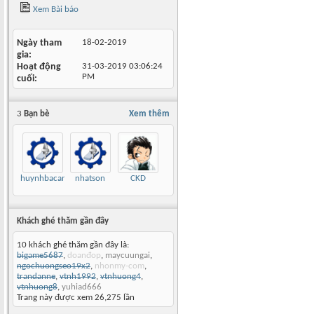
Xem Bài báo
Ngày tham
18-02-2019
gia
Hoạt động
31-03-2019
03:06:24
PM
cuối
3
Bạn bè
Xem thêm
huynhbacan
nhatson
CKD
Khách ghé thăm gần đây
10 khách ghé thăm gần đây là:
bigame5687
,
doanđop
,
maycuungai
,
ngochuongseo19x2
,
nhonmy-com
,
trandanne
,
vtnh1992
,
vtnhuong4
,
vtnhuong8
,
yuhiad666
Trang này được xem 26,275 lần