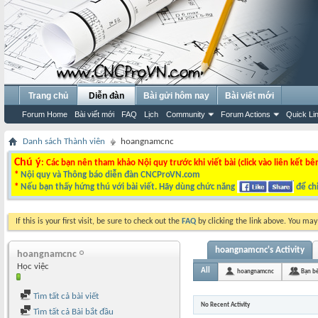
Trang chủ
Diễn đàn
Bài gửi hôm nay
Bài viết mới
Forum Home
Bài viết mới
FAQ
Lịch
Community
Forum Actions
Quick Li
Danh sách Thành viên
hoangnamcnc
Chú ý
: Các bạn nên tham khảo Nội quy trước khi viết bài (click vào liên kết bê
*
Nội quy và Thông báo diễn đàn CNCProVN.com
*
Nếu bạn thấy hứng thú với bài viết. Hãy dùng chức năng
để chi
If this is your first visit, be sure to check out the
FAQ
by clicking the link above. You ma
hoangnamcnc's Activity
hoangnamcnc
Học việc
All
hoangnamcnc
Bạn b
Tìm tất cả bài viết
No Recent Activity
Tìm tất cả Bài bắt đầu