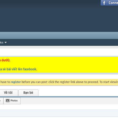
nks
n dưới).
a sẻ bài viết lên facebook
.
y have to
register
before you can post: click the register link above to proceed. To start view
Về tôi
Bạn bè
è
Photos