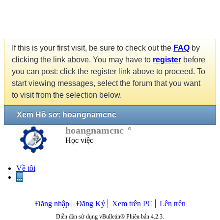
If this is your first visit, be sure to check out the
FAQ
by
clicking the link above. You may have to
register
before
you can post: click the register link above to proceed. To
start viewing messages, select the forum that you want
to visit from the selection below.
Xem Hồ sơ: hoangnamcnc
hoangnamcnc
Học việc
Về tôi
...
Đăng nhập
Đăng Ký
Xem trên PC
Lên trên
Diễn đàn sử dụng vBulletin® Phiên bản 4.2.3.