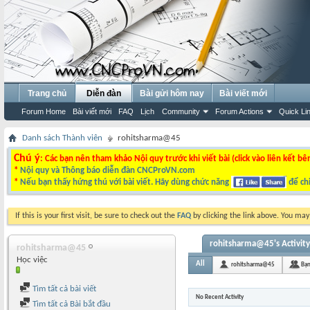
Trang chủ
Diễn đàn
Bài gửi hôm nay
Bài viết mới
Forum Home
Bài viết mới
FAQ
Lịch
Community
Forum Actions
Quick Li
Danh sách Thành viên
rohitsharma@45
Chú ý
: Các bạn nên tham khảo Nội quy trước khi viết bài (click vào liên kết bê
*
Nội quy và Thông báo diễn đàn CNCProVN.com
*
Nếu bạn thấy hứng thú với bài viết. Hãy dùng chức năng
để chi
If this is your first visit, be sure to check out the
FAQ
by clicking the link above. You ma
rohitsharma@45's Activity
rohitsharma@45
Học việc
All
rohitsharma@45
Bạn
Tìm tất cả bài viết
No Recent Activity
Tìm tất cả Bài bắt đầu