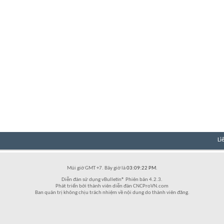
Li
Múi giờ GMT +7. Bây giờ là
03:09:22 PM
.
Diễn đàn sử dụng vBulletin® Phiên bản 4.2.3.
Phát triển bởi thành viên diễn đàn CNCProVN.com
Ban quản trị không chịu trách nhiệm về nội dung do thành viên đăng.