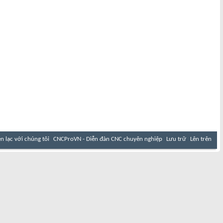
ên lạc với chúng tôi
CNCProVN - Diễn đàn CNC chuyên nghiệp
Lưu trữ
Lên trên