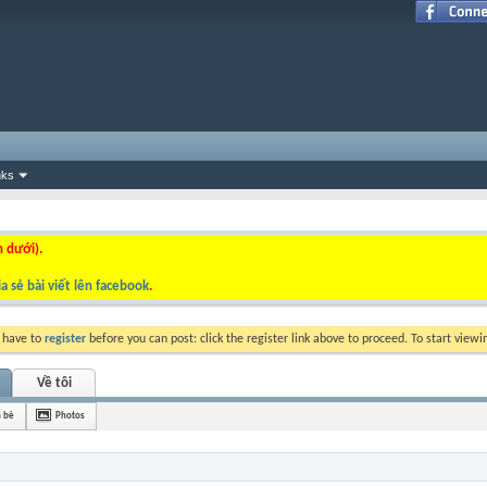
nks
n dưới).
a sẻ bài viết lên facebook
.
y have to
register
before you can post: click the register link above to proceed. To start view
Về tôi
 bè
Photos