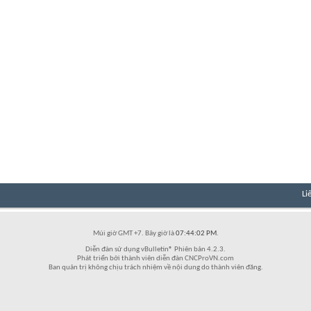
Li
Múi giờ GMT +7. Bây giờ là
07:44:02 PM
.
Diễn đàn sử dụng vBulletin® Phiên bản 4.2.3.
Phát triển bởi thành viên diễn đàn CNCProVN.com
Ban quản trị không chịu trách nhiệm về nội dung do thành viên đăng.