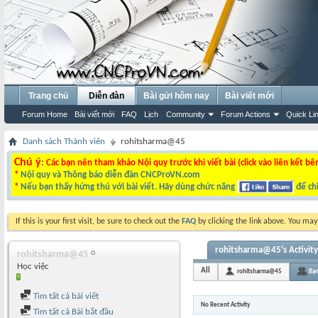
Trang chủ
Diễn đàn
Bài gửi hôm nay
Bài viết mới
Forum Home
Bài viết mới
FAQ
Lịch
Community
Forum Actions
Quick Li
Danh sách Thành viên
rohitsharma@45
Chú ý
: Các bạn nên tham khảo Nội quy trước khi viết bài (click vào liên kết bê
*
Nội quy và Thông báo diễn đàn CNCProVN.com
*
Nếu bạn thấy hứng thú với bài viết. Hãy dùng chức năng
để chi
If this is your first visit, be sure to check out the
FAQ
by clicking the link above. You ma
rohitsharma@45's Activity
rohitsharma@45
Học việc
All
rohitsharma@45
Bạn
Tìm tất cả bài viết
No Recent Activity
Tìm tất cả Bài bắt đầu