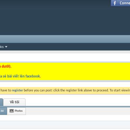
nks
n dưới).
a sẻ bài viết lên facebook
.
y have to
register
before you can post: click the register link above to proceed. To start view
Về tôi
 bè
Photos