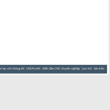
ên lạc với chúng tôi
CNCProVN - Diễn đàn CNC chuyên nghiệp
Lưu trữ
Lên trên