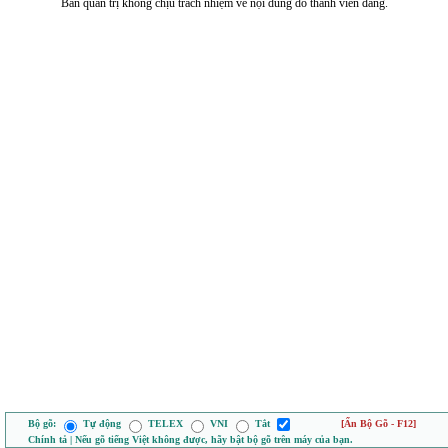
Ban quản trị không chịu trách nhiệm về nội dung do thành viên đăng.
Bộ gõ:
Tự động
TELEX
VNI
Tắt
[Ẩn Bộ Gõ - F12]
Chính tả | Nếu gõ tiếng Việt không được, hãy bật bộ gõ trên máy của bạn.