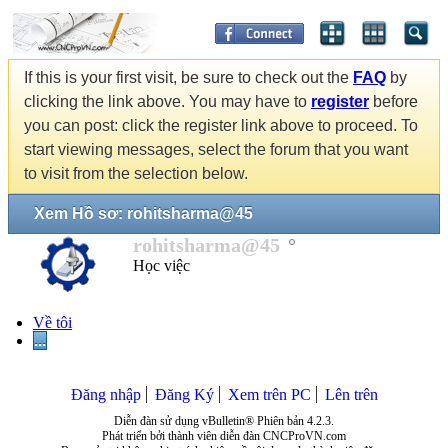
If this is your first visit, be sure to check out the
FAQ
by
clicking the link above. You may have to
register
before
you can post: click the register link above to proceed. To
start viewing messages, select the forum that you want
to visit from the selection below.
Xem Hồ sơ: rohitsharma@45
rohitsharma@45
Học việc
Về tôi
...
Đăng nhập
Đăng Ký
Xem trên PC
Lên trên
Diễn đàn sử dụng vBulletin® Phiên bản 4.2.3.
Phát triển bởi thành viên diễn đàn CNCProVN.com