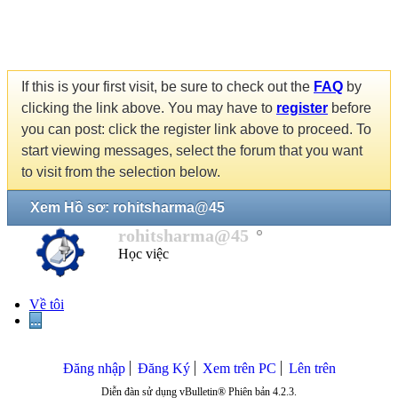
If this is your first visit, be sure to check out the
FAQ
by
clicking the link above. You may have to
register
before
you can post: click the register link above to proceed. To
start viewing messages, select the forum that you want
to visit from the selection below.
Xem Hồ sơ: rohitsharma@45
rohitsharma@45
Học việc
Về tôi
...
Đăng nhập
Đăng Ký
Xem trên PC
Lên trên
Diễn đàn sử dụng vBulletin® Phiên bản 4.2.3.