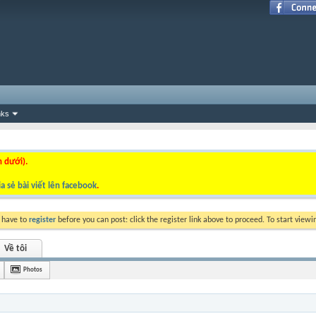
nks
n dưới).
a sẻ bài viết lên facebook
.
y have to
register
before you can post: click the register link above to proceed. To start view
Về tôi
Photos