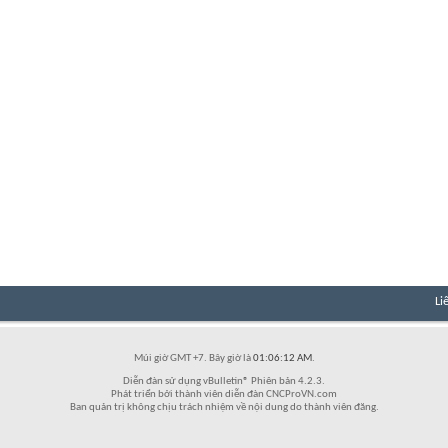
Li
Múi giờ GMT +7. Bây giờ là
01:06:12 AM
.
Diễn đàn sử dụng vBulletin® Phiên bản 4.2.3.
Phát triển bởi thành viên diễn đàn CNCProVN.com
Ban quản trị không chịu trách nhiệm về nội dung do thành viên đăng.