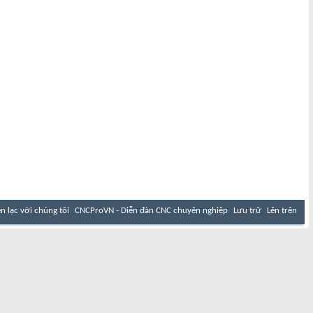
ên lạc với chúng tôi
CNCProVN - Diễn đàn CNC chuyên nghiệp
Lưu trữ
Lên trên