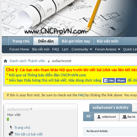
Trang chủ
Diễn đàn
Bài gửi hôm nay
Bài viết mới
Forum Home
Bài viết mới
FAQ
Lịch
Community
Forum Actions
Quick Li
Danh sách Thành viên
xoilactvsnet
Chú ý
: Các bạn nên tham khảo Nội quy trước khi viết bài (click vào liên kết bê
*
Nội quy và Thông báo diễn đàn CNCProVN.com
*
Nếu bạn thấy hứng thú với bài viết. Hãy dùng chức năng
để chi
If this is your first visit, be sure to check out the
FAQ
by clicking the link above. You ma
xoilactvsnet's Activity
xoilactvsnet
Học việc
All
xoilactvsnet
Bạn bè
Trang chủ
No Recent Activity
Tìm tất cả bài viết