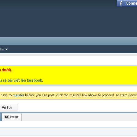
nks
n dưới).
a sẻ bài viết lên facebook
.
y have to
register
before you can post: click the register link above to proceed. To start view
Về tôi
Photos