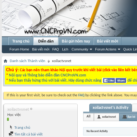
Trang chủ
Diễn đàn
Bài gửi hôm nay
Bài viết mới
Forum Home
Bài viết mới
FAQ
Lịch
Community
Forum Actions
Quick Li
Danh sách Thành viên
xoilactvsnet
Chú ý
: Các bạn nên tham khảo Nội quy trước khi viết bài (click vào liên kết bê
*
Nội quy và Thông báo diễn đàn CNCProVN.com
*
Nếu bạn thấy hứng thú với bài viết. Hãy dùng chức năng
để chi
If this is your first visit, be sure to check out the
FAQ
by clicking the link above. You ma
xoilactvsnet's Activity
xoilactvsnet
Học việc
All
xoilactvsnet
Bạn bè
Trang chủ
No Recent Activity
Tìm tất cả bài viết