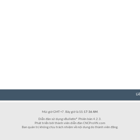
Li
Múi giờ GMT +7. Bây giờ là
11:17:36 AM
.
Diễn đàn sử dụng vBulletin® Phiên bản 4.2.3.
Phát triển bởi thành viên diễn đàn CNCProVN.com
Ban quản trị không chịu trách nhiệm về nội dung do thành viên đăng.