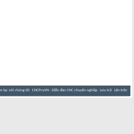
ên lạc với chúng tôi
CNCProVN - Diễn đàn CNC chuyên nghiệp
Lưu trữ
Lên trên