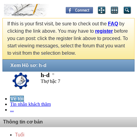
If this is your first visit, be sure to check out the
FAQ
by
clicking the link above. You may have to
register
before
you can post: click the register link above to proceed. To
start viewing messages, select the forum that you want
to visit from the selection below.
Xem Hồ sơ: h-d
h-d
Thợ bậc 7
Về tôi
Tin nhắn khách thăm
...
Thông tin cơ bản
Tuổi