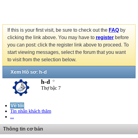
If this is your first visit, be sure to check out the
FAQ
by
clicking the link above. You may have to
register
before
you can post: click the register link above to proceed. To
start viewing messages, select the forum that you want
to visit from the selection below.
Xem Hồ sơ: h-d
h-d
Thợ bậc 7
Về tôi
Tin nhắn khách thăm
...
Thông tin cơ bản