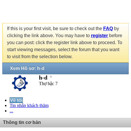
If this is your first visit, be sure to check out the
FAQ
by
clicking the link above. You may have to
register
before
you can post: click the register link above to proceed. To
start viewing messages, select the forum that you want
to visit from the selection below.
Xem Hồ sơ: h-d
h-d
Thợ bậc 7
Về tôi
Tin nhắn khách thăm
...
Thông tin cơ bản