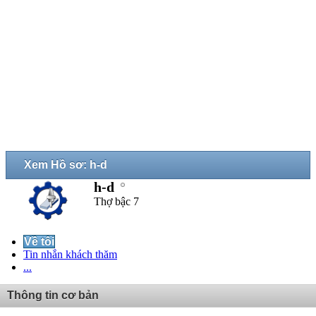
Xem Hồ sơ: h-d
h-d
Thợ bậc 7
Về tôi
Tin nhắn khách thăm
...
Thông tin cơ bản