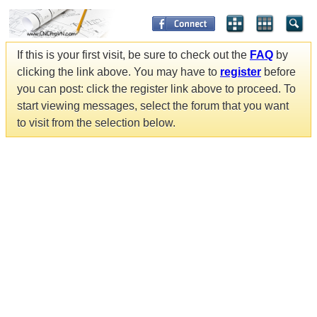
If this is your first visit, be sure to check out the
FAQ
by
clicking the link above. You may have to
register
before
you can post: click the register link above to proceed. To
start viewing messages, select the forum that you want
to visit from the selection below.